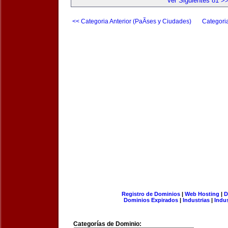
Ver Siguientes 81 >
<< Categoria Anterior (PaÃ­ses y Ciudades)
Categori
Registro de Dominios
|
Web Hosting
|
D
Dominios Expirados
|
Industrias
|
Indu
Categorías de Dominio: