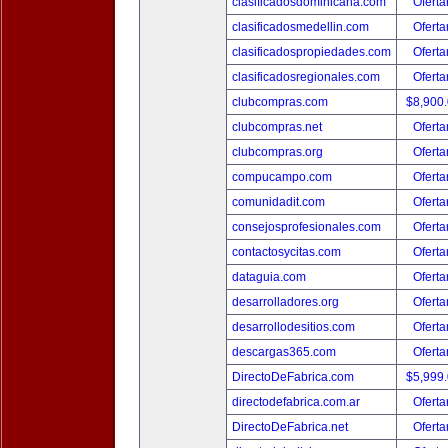
clasificadosdominicana.com
Oferta
clasificadosmedellin.com
Oferta
clasificadospropiedades.com
Oferta
clasificadosregionales.com
Oferta
clubcompras.com
$8,900
clubcompras.net
Oferta
clubcompras.org
Oferta
compucampo.com
Oferta
comunidadit.com
Oferta
consejosprofesionales.com
Oferta
contactosycitas.com
Oferta
dataguia.com
Oferta
desarrolladores.org
Oferta
desarrollodesitios.com
Oferta
descargas365.com
Oferta
DirectoDeFabrica.com
$5,999
directodefabrica.com.ar
Oferta
DirectoDeFabrica.net
Oferta