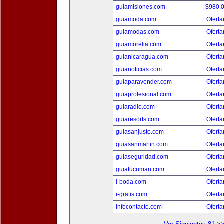
guiamisiones.com
$980.
guiamoda.com
Oferta
guiamodas.com
Oferta
guiamorelia.com
Oferta
guianicaragua.com
Oferta
guianoticias.com
Oferta
guiaparavender.com
Oferta
guiaprofesional.com
Oferta
guiaradio.com
Oferta
guiaresorts.com
Oferta
guiasanjusto.com
Oferta
guiasanmartin.com
Oferta
guiaseguridad.com
Oferta
guiatucuman.com
Oferta
i-boda.com
Oferta
i-gratis.com
Oferta
infocontacto.com
Oferta