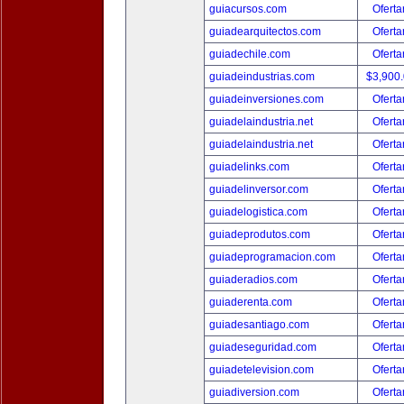
guiacursos.com
Oferta
guiadearquitectos.com
Oferta
guiadechile.com
Oferta
guiadeindustrias.com
$3,900
guiadeinversiones.com
Oferta
guiadelaindustria.net
Oferta
guiadelaindustria.net
Oferta
guiadelinks.com
Oferta
guiadelinversor.com
Oferta
guiadelogistica.com
Oferta
guiadeprodutos.com
Oferta
guiadeprogramacion.com
Oferta
guiaderadios.com
Oferta
guiaderenta.com
Oferta
guiadesantiago.com
Oferta
guiadeseguridad.com
Oferta
guiadetelevision.com
Oferta
guiadiversion.com
Oferta