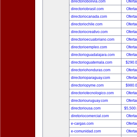
directoriobolivia.com
Oferta
directoriobrasil.com
Oferta
directoriocanada.com
Oferta
directoriochile.com
Oferta
directoriocreativo.com
Oferta
directorioecuatoriano.com
Oferta
directorioempleo.com
Oferta
directorioguadalajara.com
Oferta
directorioguatemala.com
$290.
directoriohonduras.com
Oferta
directorioparaguay.com
Oferta
directoriopyme.com
$980.
directoriotecnologico.com
Oferta
directoriouruguay.com
Oferta
directoriousa.com
$5,500
diretoriocomercial.com
Oferta
e-cargas.com
Oferta
e-comunidad.com
Oferta