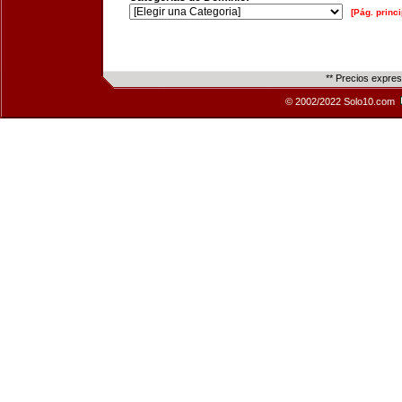
[Pág. princi
** Precios expre
© 2002/2022 Solo10.com