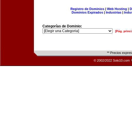
Registro de Dominios
|
Web Hosting
|
D
Dominios Expirados
|
Industrias
|
Indu
Categorías de Dominio:
[Pág. princi
** Precios expre
© 2002/2022 Solo10.com