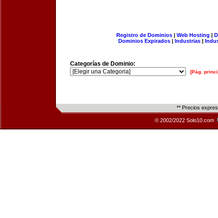
Registro de Dominios
|
Web Hosting
|
D
Dominios Expirados
|
Industrias
|
Indu
Categorías de Dominio:
[Pág. princi
** Precios expre
© 2002/2022 Solo10.com