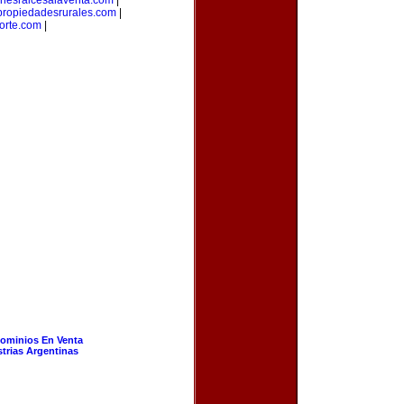
enesraicesalaventa.com
|
propiedadesrurales.com
|
orte.com
|
ominios En Venta
strias Argentinas