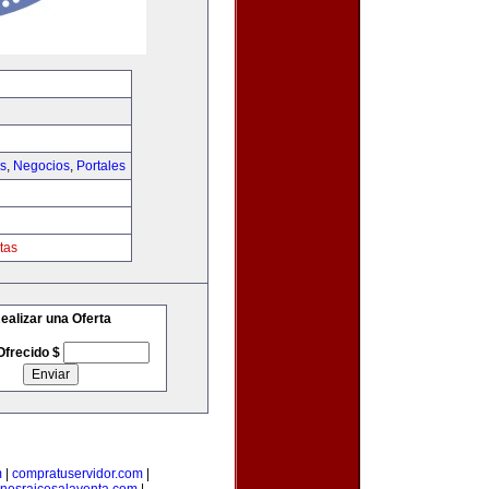
as
,
Negocios
,
Portales
tas
ealizar una Oferta
Ofrecido $
m
|
compratuservidor.com
|