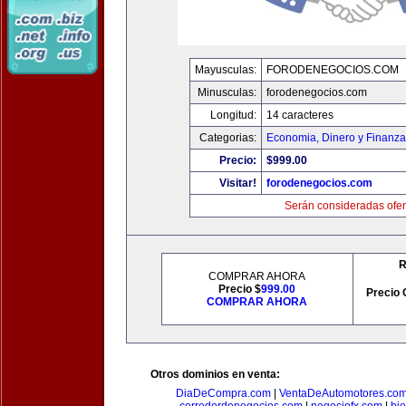
Mayusculas:
FORODENEGOCIOS.COM
Minusculas:
forodenegocios.com
Longitud:
14 caracteres
Categorias:
Economia, Dinero y Finanz
Precio:
$999.00
Visitar!
forodenegocios.com
Serán consideradas ofer
R
COMPRAR AHORA
Precio $
999.00
Precio 
COMPRAR AHORA
Otros dominios en venta:
DiaDeCompra.com
|
VentaDeAutomotores.co