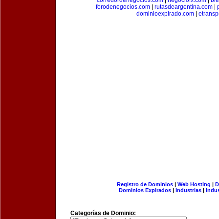
corredordenegocios.com
|
negociofx.com
|
bi
forodenegocios.com
|
rutasdeargentina.com
|
dominioexpirado.com
|
etransp
Registro de Dominios
|
Web Hosting
|
D
Dominios Expirados
|
Industrias
|
Indu
Categorías de Dominio: