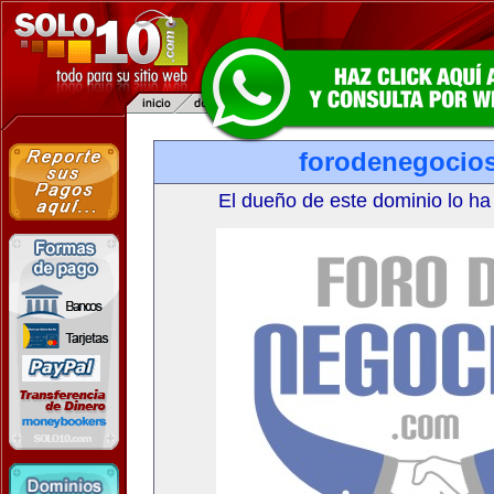
forodenegocio
El dueño de este dominio lo ha