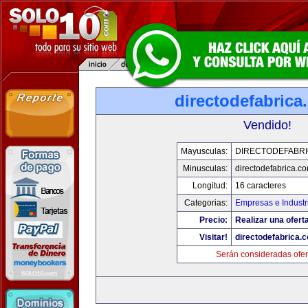
directodefabrica
Vendido!
Mayusculas:
DIRECTODEFABRI
Minusculas:
directodefabrica.co
Longitud:
16 caracteres
Categorias:
Empresas e Industr
Precio:
Realizar una ofert
Visitar!
directodefabrica.
Serán consideradas ofer