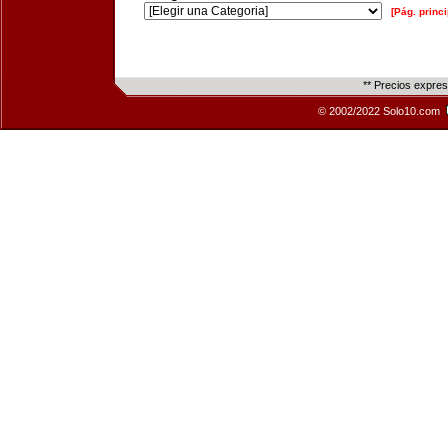
[Pág. princi
** Precios expre
© 2002/2022 Solo10.com