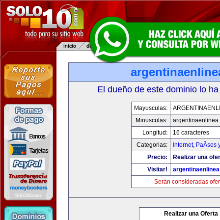
argentinaenlin
El dueño de este dominio lo ha
Mayusculas:
ARGENTINAENL
Minusculas:
argentinaenlinea
Longitud:
16 caracteres
Categorias:
Internet
,
PaÃ­ses 
Precio:
Realizar una ofer
Visitar!
argentinaenline
Serán consideradas ofer
Realizar una Oferta