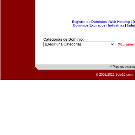
Registro de Dominios
|
Web Hosting
|
D
Dominios Expirados
|
Industrias
|
Indu
Categorías de Dominio:
[Pág. princi
** Precios expre
© 2002/2022 Solo10.com