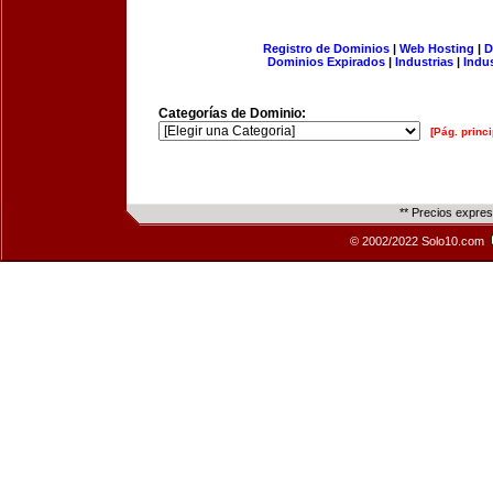
Registro de Dominios
|
Web Hosting
|
D
Dominios Expirados
|
Industrias
|
Indu
Categorías de Dominio:
[Pág. princi
** Precios expre
© 2002/2022 Solo10.com