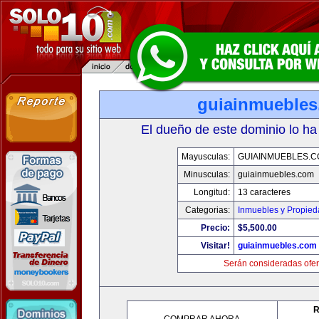
guiainmueble
El dueño de este dominio lo ha
Mayusculas:
GUIAINMUEBLES.
Minusculas:
guiainmuebles.com
Longitud:
13 caracteres
Categorias:
Inmuebles y Propie
Precio:
$5,500.00
Visitar!
guiainmuebles.com
Serán consideradas ofer
R