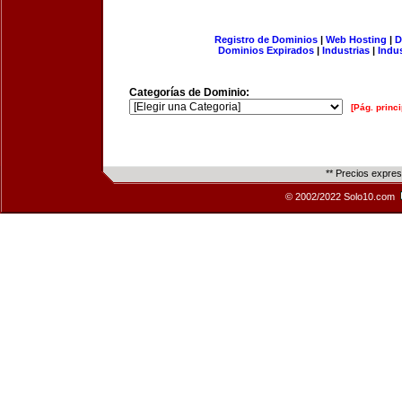
Registro de Dominios
|
Web Hosting
|
D
Dominios Expirados
|
Industrias
|
Indu
Categorías de Dominio:
[Pág. princi
** Precios expre
© 2002/2022 Solo10.com