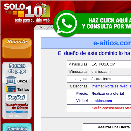
e-sitios.co
El dueño de este dominio lo ha
Mayusculas:
E-SITIOS.COM
Minusculas:
e-sitios.com
Longitud:
8 caracteres
Categorias:
Internet
,
Portales
,
Web Ho
Precio:
Realizar una oferta!
Visitar!
e-sitios.com
Serán consideradas ofer
Realizar una Oferta