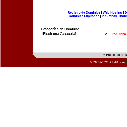
Registro de Dominios
|
Web Hosting
|
D
Dominios Expirados
|
Industrias
|
Indu
Categorías de Dominio:
[Pág. princi
** Precios expre
© 2002/2022 Solo10.com