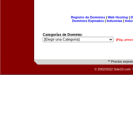
Registro de Dominios
|
Web Hosting
|
D
Dominios Expirados
|
Industrias
|
Indu
Categorías de Dominio:
[Pág. princi
** Precios expre
© 2002/2022 Solo10.com