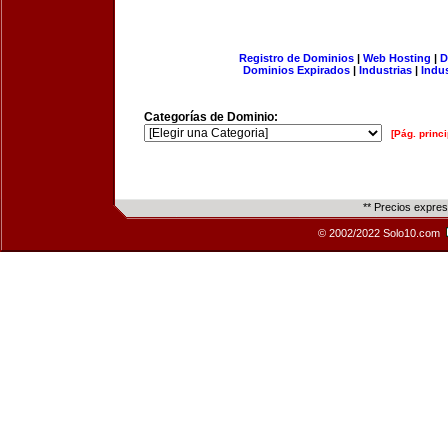
Registro de Dominios
|
Web Hosting
|
D
Dominios Expirados
|
Industrias
|
Indu
Categorías de Dominio:
[Pág. princi
** Precios expre
© 2002/2022 Solo10.com