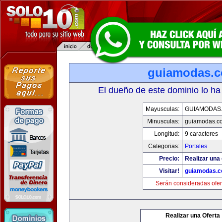
guiamodas.
El dueño de este dominio lo ha
Mayusculas:
GUIAMODAS
Minusculas:
guiamodas.c
Longitud:
9 caracteres
Categorias:
Portales
Precio:
Realizar una 
Visitar!
guiamodas.
Serán consideradas ofer
Realizar una Oferta