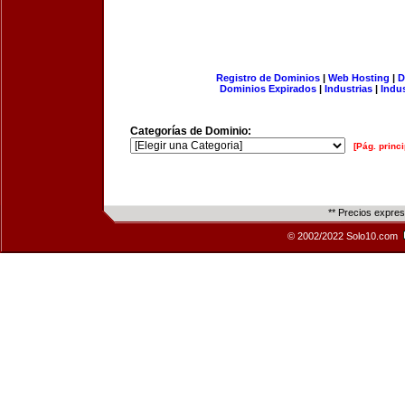
Registro de Dominios
|
Web Hosting
|
D
Dominios Expirados
|
Industrias
|
Indu
Categorías de Dominio:
[Pág. princi
** Precios expre
© 2002/2022 Solo10.com