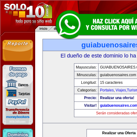
guiabuenosaire
El dueño de este dominio lo ha
Mayusculas:
GUIABUENOSAIRES
Minusculas:
guiabuenosaires.com
Longitud:
15 caracteres
Categorias:
Portales
,
Viajes,Turi
Precio:
Realizar una oferta!
Visitar!
guiabuenosaires.co
Serán consideradas ofer
Realizar una Oferta