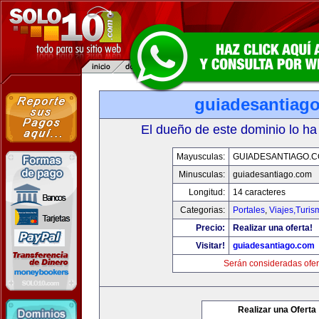
guiadesantiag
El dueño de este dominio lo ha
Mayusculas:
GUIADESANTIAGO.
Minusculas:
guiadesantiago.com
Longitud:
14 caracteres
Categorias:
Portales
,
Viajes,Turi
Precio:
Realizar una oferta!
Visitar!
guiadesantiago.com
Serán consideradas ofer
Realizar una Oferta