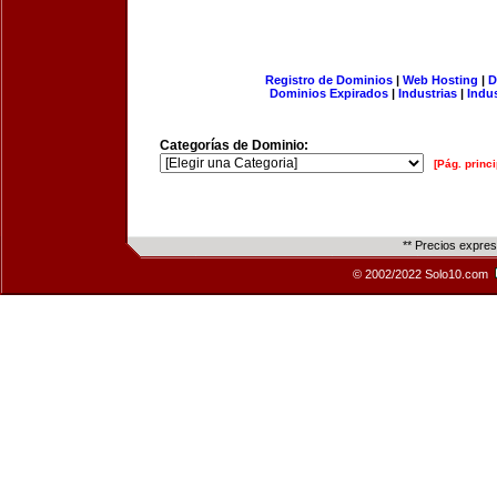
Registro de Dominios
|
Web Hosting
|
D
Dominios Expirados
|
Industrias
|
Indu
Categorías de Dominio:
[Pág. princi
** Precios expre
© 2002/2022 Solo10.com