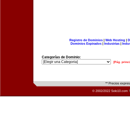
Registro de Dominios
|
Web Hosting
|
D
Dominios Expirados
|
Industrias
|
Indu
Categorías de Dominio:
[Pág. princi
** Precios expre
© 2002/2022 Solo10.com