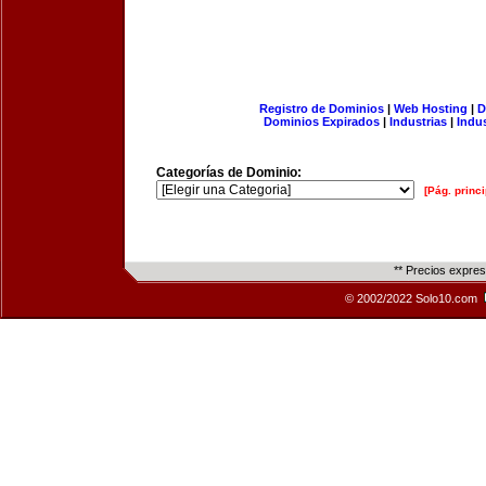
Registro de Dominios
|
Web Hosting
|
D
Dominios Expirados
|
Industrias
|
Indu
Categorías de Dominio:
[Pág. princi
** Precios expre
© 2002/2022 Solo10.com