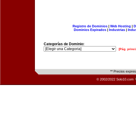
Registro de Dominios
|
Web Hosting
|
D
Dominios Expirados
|
Industrias
|
Indu
Categorías de Dominio:
[Pág. princi
** Precios expre
© 2002/2022 Solo10.com