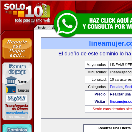
lineamujer.
El dueño de este dominio lo ha
Mayusculas:
LINEAMUJE
Minusculas:
lineamujer.c
Longitud:
10 caracteres
Categorias:
Portales
,
Soc
Precio:
Realizar una 
Visitar!
lineamujer.c
Serán consideradas ofer
Realizar una Oferta