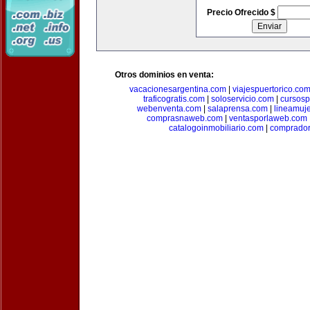
Precio Ofrecido $
Otros dominios en venta:
vacacionesargentina.com
|
viajespuertorico.co
traficogratis.com
|
soloservicio.com
|
cursosp
webenventa.com
|
salaprensa.com
|
lineamuj
comprasnaweb.com
|
ventasporlaweb.com
catalogoinmobiliario.com
|
comprador