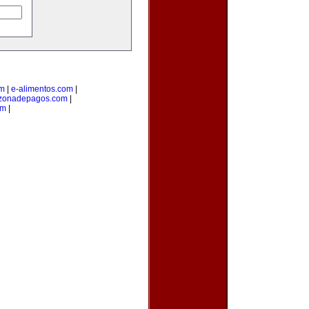
om
|
e-alimentos.com
|
zonadepagos.com
|
om
|