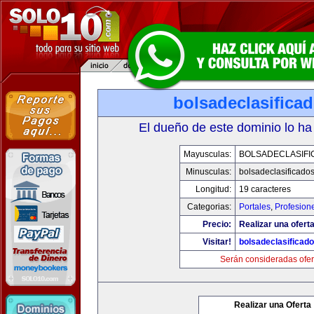
bolsadeclasifica
El dueño de este dominio lo ha
Mayusculas:
BOLSADECLASIFI
Minusculas:
bolsadeclasificado
Longitud:
19 caracteres
Categorias:
Portales
,
Profesion
Precio:
Realizar una oferta
Visitar!
bolsadeclasificad
Serán consideradas ofer
Realizar una Oferta