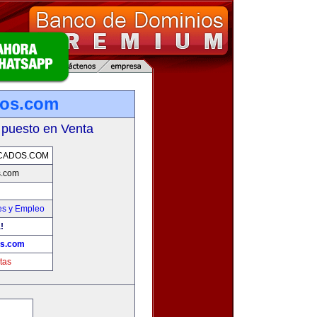
dos.com
 puesto en Venta
CADOS.COM
s.com
es y Empleo
!
os.com
tas