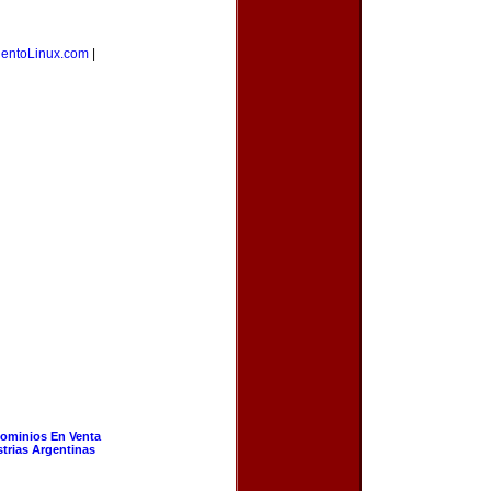
ientoLinux.com
|
ominios En Venta
strias Argentinas