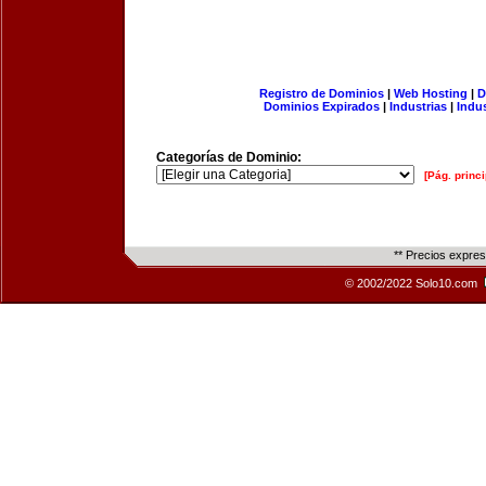
Registro de Dominios
|
Web Hosting
|
D
Dominios Expirados
|
Industrias
|
Indu
Categorías de Dominio:
[Pág. princi
** Precios expre
© 2002/2022 Solo10.com