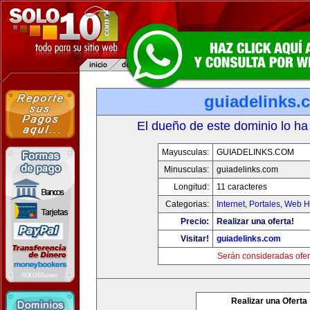
guiadelinks.
El dueño de este dominio lo ha
Mayusculas:
GUIADELINKS.COM
Minusculas:
guiadelinks.com
Longitud:
11 caracteres
Categorias:
Internet
,
Portales
,
Web Ho
Precio:
Realizar una oferta!
Visitar!
guiadelinks.com
Serán consideradas ofer
Realizar una Oferta