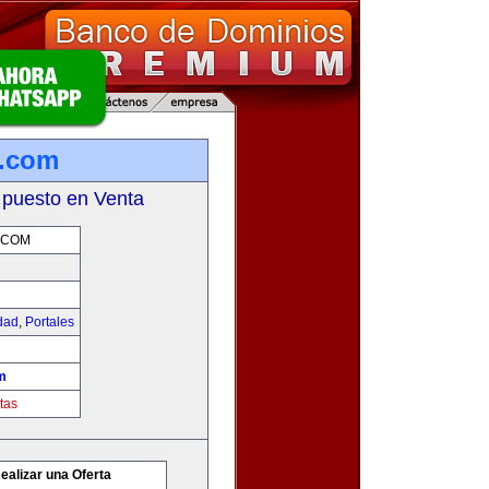
g.com
 puesto en Venta
.COM
idad
,
Portales
m
tas
ealizar una Oferta