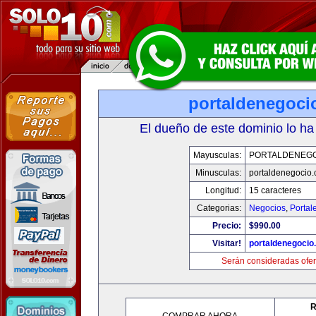
portaldenegoci
El dueño de este dominio lo ha
Mayusculas:
PORTALDENEG
Minusculas:
portaldenegocio
Longitud:
15 caracteres
Categorias:
Negocios
,
Portal
Precio:
$990.00
Visitar!
portaldenegocio
Serán consideradas ofer
R