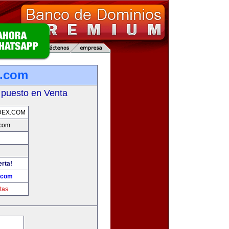
x.com
 puesto en Venta
DEX.COM
.com
erta!
.com
tas