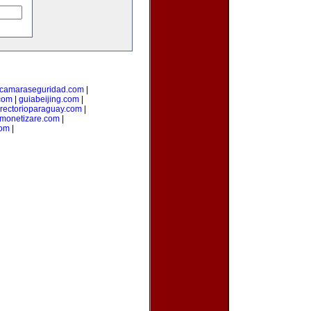
camaraseguridad.com
|
com
|
guiabeijing.com
|
irectorioparaguay.com
|
monetizare.com
|
com
|