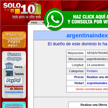
argentinainde
El dueño de este dominio lo ha
Mayusculas:
ARGENTINAIN
Minusculas:
argentinaindex
Longitud:
14 caracteres
Categorias:
Portales
Precio:
Realizar una of
Visitar!
argentinaindex
Serán consideradas ofer
Realizar una Oferta