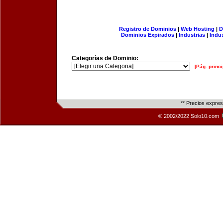
Registro de Dominios
|
Web Hosting
|
D
Dominios Expirados
|
Industrias
|
Indu
Categorías de Dominio:
[Pág. princi
** Precios expre
© 2002/2022 Solo10.com