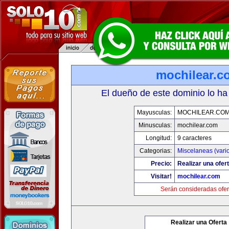
mochilear.c
El dueño de este dominio lo ha
Mayusculas:
MOCHILEAR.CO
Minusculas:
mochilear.com
Longitud:
9 caracteres
Categorias:
Miscelaneas (vari
Precio:
Realizar una ofert
Visitar!
mochilear.com
Serán consideradas ofer
Realizar una Oferta