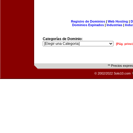
Registro de Dominios
|
Web Hosting
|
D
Dominios Expirados
|
Industrias
|
Indu
Categorías de Dominio:
[Pág. princi
** Precios expre
© 2002/2022 Solo10.com