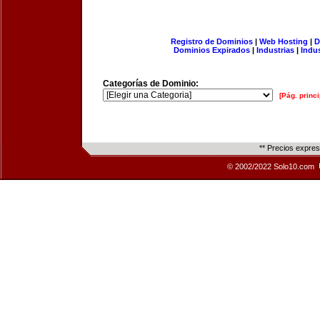
Registro de Dominios
|
Web Hosting
|
D
Dominios Expirados
|
Industrias
|
Indu
Categorías de Dominio:
[Pág. princi
** Precios expre
© 2002/2022 Solo10.com