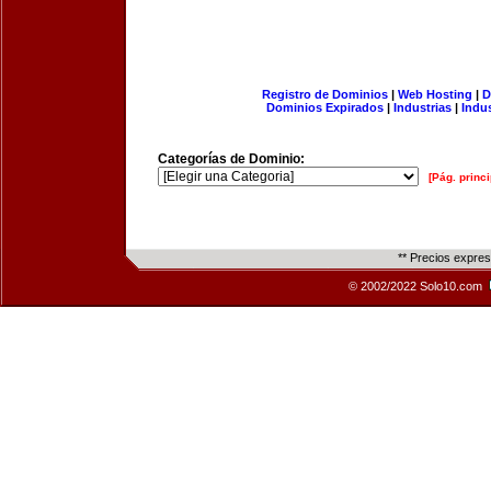
Registro de Dominios
|
Web Hosting
|
D
Dominios Expirados
|
Industrias
|
Indu
Categorías de Dominio:
[Pág. princi
** Precios expre
© 2002/2022 Solo10.com