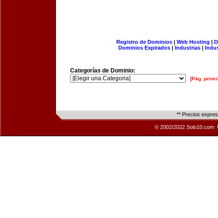
Registro de Dominios
|
Web Hosting
|
D
Dominios Expirados
|
Industrias
|
Indu
Categorías de Dominio:
[Pág. princi
** Precios expre
© 2002/2022 Solo10.com