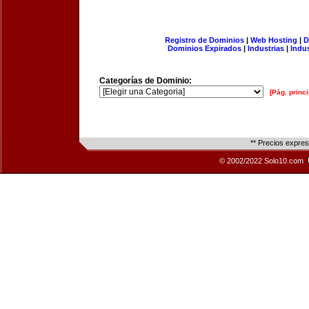
Registro de Dominios
|
Web Hosting
|
D
Dominios Expirados
|
Industrias
|
Indu
Categorías de Dominio:
[Pág. princi
** Precios expre
© 2002/2022 Solo10.com