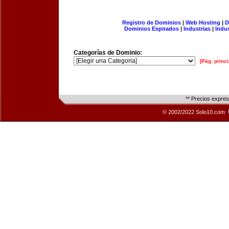
Registro de Dominios
|
Web Hosting
|
D
Dominios Expirados
|
Industrias
|
Indu
Categorías de Dominio:
[Pág. princi
** Precios expre
© 2002/2022 Solo10.com