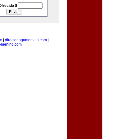
Ofrecido $
om
|
directorioguatemala.com
|
femenino.com
|