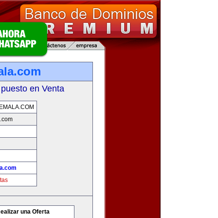
ala.com
 puesto en Venta
EMALA.COM
a.com
la.com
tas
ealizar una Oferta