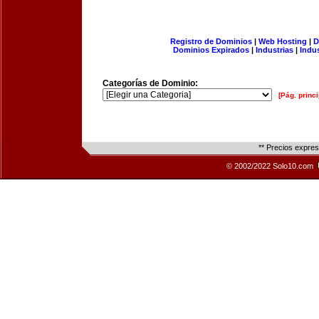
Registro de Dominios
|
Web Hosting
|
D
Dominios Expirados
|
Industrias
|
Indu
Categorías de Dominio:
[Pág. princi
** Precios expre
© 2002/2022 Solo10.com