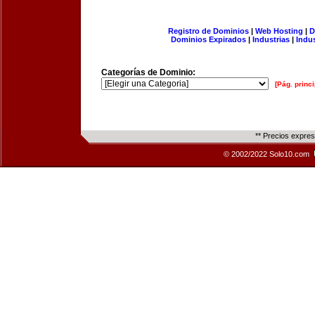
Registro de Dominios
|
Web Hosting
|
D
Dominios Expirados
|
Industrias
|
Indu
Categorías de Dominio:
[Pág. princi
** Precios expre
© 2002/2022 Solo10.com