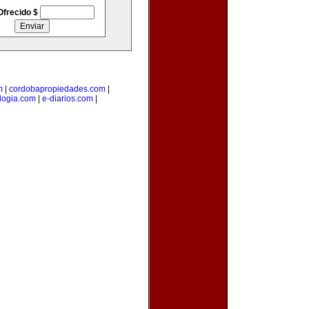
Ofrecido $
m
|
cordobapropiedades.com
|
ologia.com
|
e-diarios.com
|