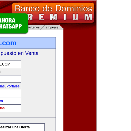
e.com
 puesto en Venta
E.COM
m
ias
,
Portales
om
tas
ealizar una Oferta