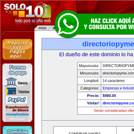
directoriopym
El dueño de este dominio lo ha
Mayusculas:
DIRECTORIOPYM
Minusculas:
directoriopyme.co
Longitud:
14 caracteres
Categorias:
Empresas e Industr
Precio:
$980.00
Visitar!
directoriopyme.c
Serán consideradas ofer
R