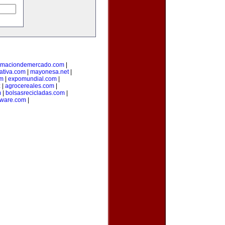
ormaciondemercado.com
|
ativa.com
|
mayonesa.net
|
om
|
expomundial.com
|
z
|
agrocereales.com
|
m
|
bolsasrecicladas.com
|
ware.com
|