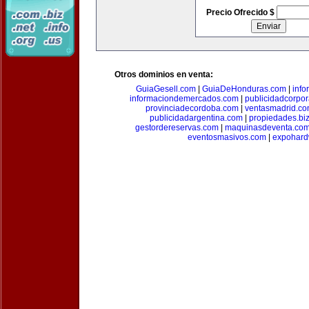
Precio Ofrecido $
Otros dominios en venta:
GuiaGesell.com
|
GuiaDeHonduras.com
|
inf
informaciondemercados.com
|
publicidadcorpor
provinciadecordoba.com
|
ventasmadrid.c
publicidadargentina.com
|
propiedades.bi
gestordereservas.com
|
maquinasdeventa.co
eventosmasivos.com
|
expohard