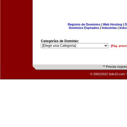
Registro de Dominios
|
Web Hosting
|
D
Dominios Expirados
|
Industrias
|
Indu
Categorías de Dominio:
[Pág. princi
** Precios expre
© 2002/2022 Solo10.com