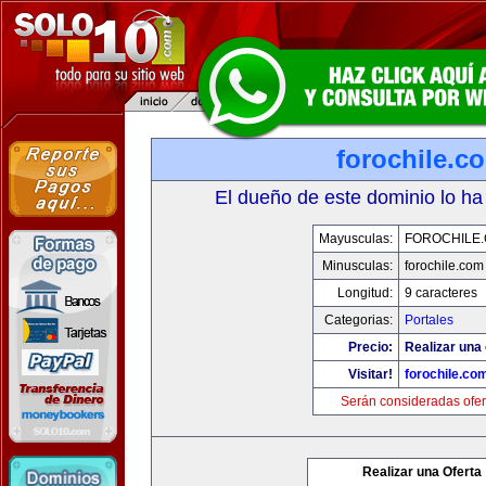
forochile.c
El dueño de este dominio lo ha
Mayusculas:
FOROCHILE
Minusculas:
forochile.com
Longitud:
9 caracteres
Categorias:
Portales
Precio:
Realizar una 
Visitar!
forochile.co
Serán consideradas ofer
Realizar una Oferta