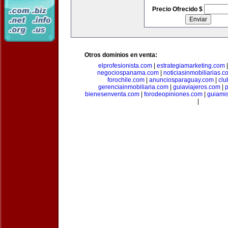
Precio Ofrecido $
Otros dominios en venta:
elprofesionista.com
|
estrategiamarketing.com
negociospanama.com
|
noticiasinmobiliarias.c
forochile.com
|
anunciosparaguay.com
|
clu
gerenciainmobiliaria.com
|
guiaviajeros.com
|
p
bienesenventa.com
|
forodeopiniones.com
|
guiami
|