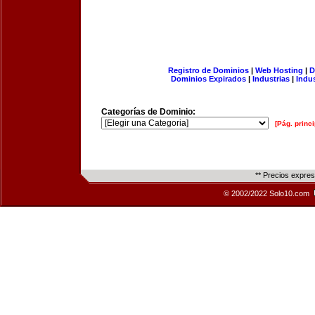
Registro de Dominios
|
Web Hosting
|
D
Dominios Expirados
|
Industrias
|
Indu
Categorías de Dominio:
[Pág. princi
** Precios expre
© 2002/2022 Solo10.com