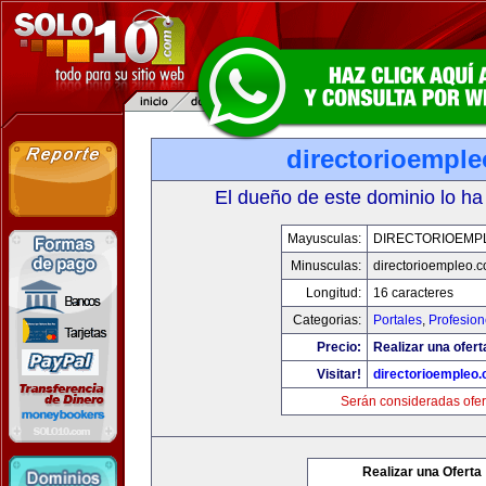
directorioempl
El dueño de este dominio lo ha
Mayusculas:
DIRECTORIOEMP
Minusculas:
directorioempleo.
Longitud:
16 caracteres
Categorias:
Portales
,
Profesio
Precio:
Realizar una ofert
Visitar!
directorioempleo
Serán consideradas ofer
Realizar una Oferta