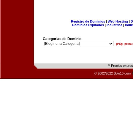
Registro de Dominios
|
Web Hosting
|
D
Dominios Expirados
|
Industrias
|
Indu
Categorías de Dominio:
[Pág. princi
** Precios expre
© 2002/2022 Solo10.com