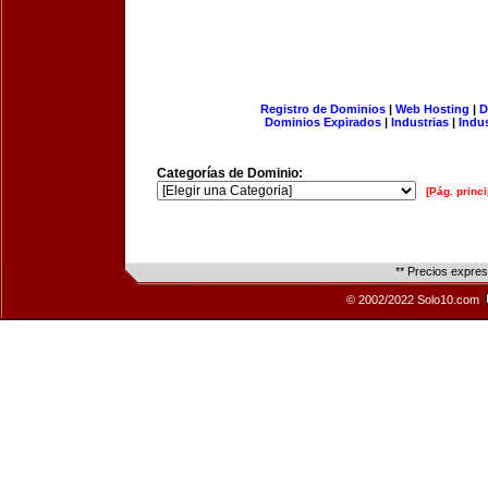
Registro de Dominios
|
Web Hosting
|
D
Dominios Expirados
|
Industrias
|
Indu
Categorías de Dominio:
[Pág. princi
** Precios expre
© 2002/2022 Solo10.com