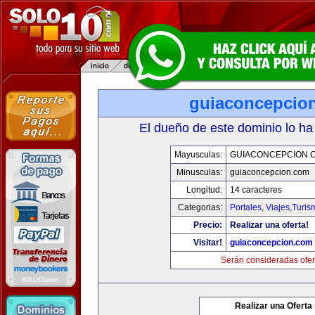
guiaconcepcio
El dueño de este dominio lo ha
Mayusculas:
GUIACONCEPCION.
Minusculas:
guiaconcepcion.com
Longitud:
14 caracteres
Categorias:
Portales
,
Viajes,Turi
Precio:
Realizar una oferta!
Visitar!
guiaconcepcion.com
Serán consideradas ofer
Realizar una Oferta