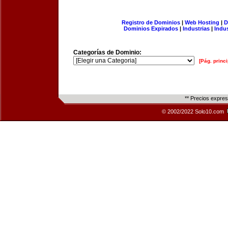
Registro de Dominios
|
Web Hosting
|
D
Dominios Expirados
|
Industrias
|
Indu
Categorías de Dominio:
[Pág. princi
** Precios expre
© 2002/2022 Solo10.com