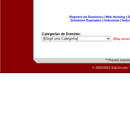
Registro de Dominios
|
Web Hosting
|
D
Dominios Expirados
|
Industrias
|
Indu
Categorías de Dominio:
[Pág. princi
** Precios expre
© 2002/2022 Solo10.com