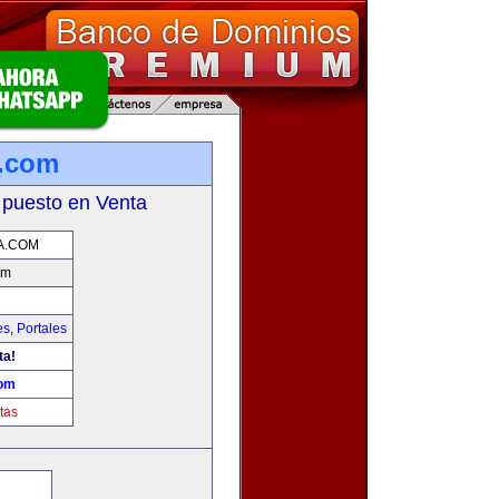
a.com
 puesto en Venta
A.COM
om
es
,
Portales
ta!
com
tas