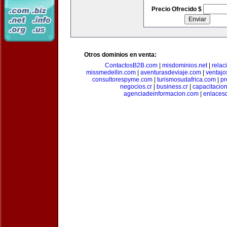
Precio Ofrecido $
Otros dominios en venta:
ContactosB2B.com
|
misdominios.net
|
rela
missmedellin.com
|
aventurasdeviaje.com
|
ventaj
consultorespyme.com
|
turismosudafrica.com
|
pr
negocios.cr
|
business.cr
|
capacitaci
agenciadeinformacion.com
|
enlaces