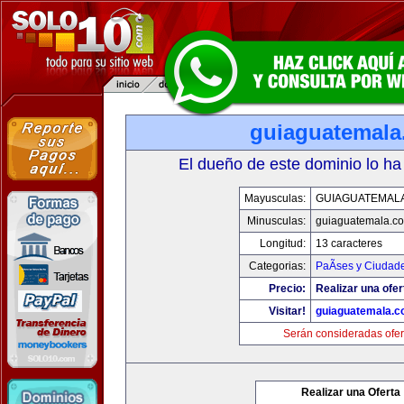
guiaguatemal
El dueño de este dominio lo ha
Mayusculas:
GUIAGUATEMAL
Minusculas:
guiaguatemala.c
Longitud:
13 caracteres
Categorias:
PaÃ­ses y Ciudad
Precio:
Realizar una ofer
Visitar!
guiaguatemala.
Serán consideradas ofer
Realizar una Oferta