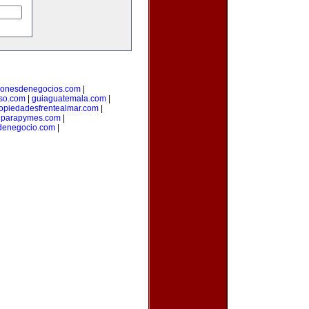
cionesdenegocios.com
|
oso.com
|
guiaguatemala.com
|
opiedadesfrentealmar.com
|
onparapymes.com
|
denegocio.com
|