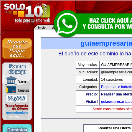
guiaempresari
El dueño de este dominio lo ha
Mayusculas:
GUIAEMPRESARI
Minusculas:
guiaempresaria.c
Longitud:
14 caracteres
Categorias:
Empresas e Industr
Precio:
Realizar una ofert
Visitar!
guiaempresaria.c
Serán consideradas ofer
Realizar una Oferta