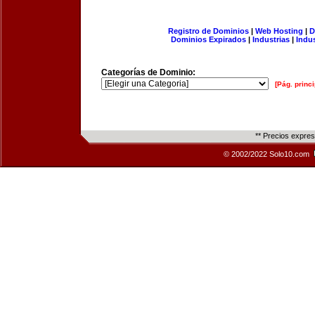
Registro de Dominios
|
Web Hosting
|
D
Dominios Expirados
|
Industrias
|
Indu
Categorías de Dominio:
[Pág. princi
** Precios expre
© 2002/2022 Solo10.com