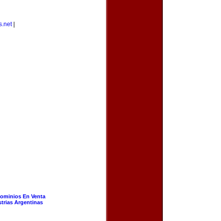
s.net
|
ominios En Venta
strias Argentinas