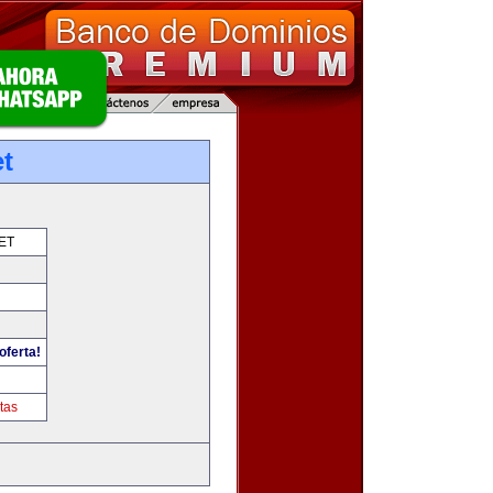
t
ET
oferta!
tas