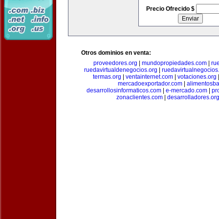
Precio Ofrecido $
Otros dominios en venta:
proveedores.org
|
mundopropiedades.com
|
ru
ruedavirtualdenegocios.org
|
ruedavirtualnegocios
termas.org
|
ventainternet.com
|
votaciones.org
mercadoexportador.com
|
alimentosb
desarrollosinformaticos.com
|
e-mercado.com
|
pr
zonaclientes.com
|
desarrolladores.or