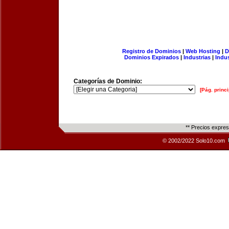
Registro de Dominios
|
Web Hosting
|
D
Dominios Expirados
|
Industrias
|
Indu
Categorías de Dominio:
[Pág. princi
** Precios expre
© 2002/2022 Solo10.com