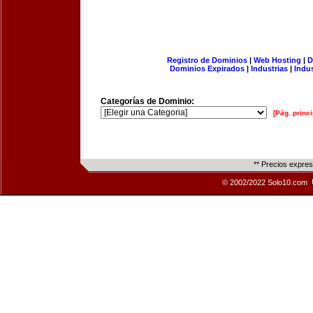
Registro de Dominios
|
Web Hosting
|
D
Dominios Expirados
|
Industrias
|
Indu
Categorías de Dominio:
[Pág. princi
** Precios expre
© 2002/2022 Solo10.com