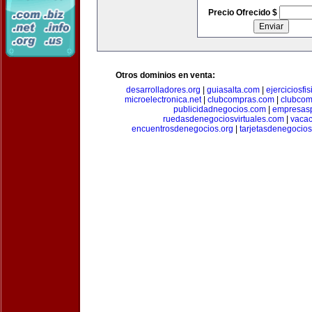
Precio Ofrecido $
Otros dominios en venta:
desarrolladores.org
|
guiasalta.com
|
ejerciciosfi
microelectronica.net
|
clubcompras.com
|
clubcom
publicidadnegocios.com
|
empresas
ruedasdenegociosvirtuales.com
|
vacac
encuentrosdenegocios.org
|
tarjetasdenegocio