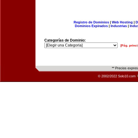
Registro de Dominios
|
Web Hosting
|
D
Dominios Expirados
|
Industrias
|
Indu
Categorías de Dominio:
[Pág. princi
** Precios expre
© 2002/2022 Solo10.com