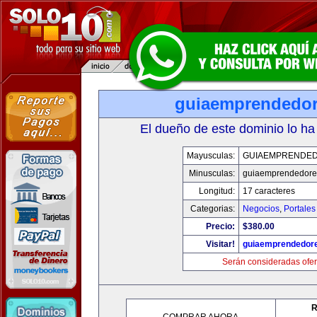
guiaemprendedo
El dueño de este dominio lo ha
Mayusculas:
GUIAEMPRENDE
Minusculas:
guiaemprendedore
Longitud:
17 caracteres
Categorias:
Negocios
,
Portales
Precio:
$380.00
Visitar!
guiaemprendedor
Serán consideradas ofer
R