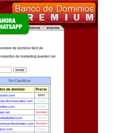
 nombre de dominio fácil de
expertos de marketing pueden ser
Sin Clasificar
re de dominio
Precio
osario.com
$950
taculosmusicales.com
Ofertar!
online.com
Ofertar!
ato.net
Vendido!
idadfutbol.com
Ofertar!
ionesprofesionales.com
Vendido!
joso.com
Ofertar!