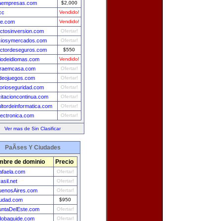
aempresas.com
$2,000
cc
Vendido!
je.com
Vendido!
ctosinversion.com
Ofertar!
ciosymercados.com
Ofertar!
ctordeseguros.com
$550
iodeidiomas.com
Vendido!
raemcasa.com
Ofertar!
deojuegos.com
Ofertar!
torioseguridad.com
Ofertar!
itacioncontinua.com
Ofertar!
ltordeinformatica.com
Ofertar!
lectronica.com
Ofertar!
Ver mas de Sin Clasificar
PaÃ­ses Y Ciudades
bre de dominio
Precio
afaela.com
Ofertar!
asil.net
Ofertar!
uenosAires.com
Ofertar!
iudad.com
$950
untaDelEste.com
Ofertar!
dobaguide.com
Ofertar!