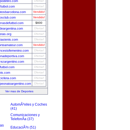
odetiro.com
Ofertar!
futbol.com
Ofertar!
tosbarcelona.com
Vendido!
osclub.com
Vendido!
rasdefutbol.com
$600
ydeargentina.com
Ofertar!
istas.org
Ofertar!
ciastenis.com
Ofertar!
rteamateur.com
Vendido!
ncestofemenino.com
Ofertar!
nadeportiva.com
Ofertar!
rezargentino.com
Ofertar!
futbol.com
Ofertar!
nis.com
Ofertar!
ciclista.com
Ofertar!
eonatoargentino.com
Ofertar!
Ver mas de Deportes
s
AutomÃ³viles y Coches
(41)
Comunicaciones y
TelefonÃ­a (37)
zas
EducaciÃ³n (51)