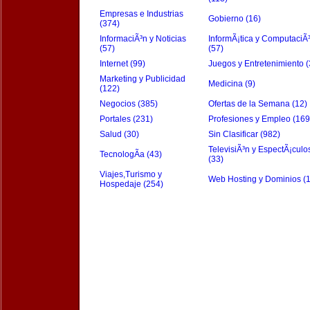
Empresas e Industrias
Gobierno (16)
(374)
InformaciÃ³n y Noticias
InformÃ¡tica y ComputaciÃ
(57)
(57)
Internet (99)
Juegos y Entretenimiento (
Marketing y Publicidad
Medicina (9)
(122)
Negocios (385)
Ofertas de la Semana (12)
Portales (231)
Profesiones y Empleo (169
Salud (30)
Sin Clasificar (982)
TelevisiÃ³n y EspectÃ¡culo
TecnologÃ­a (43)
(33)
Viajes,Turismo y
Web Hosting y Dominios (
Hospedaje (254)