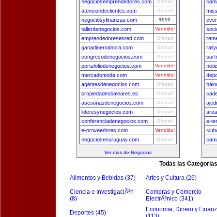
negociosemprendedores.com
Ofertar!
camp
atenciondeclientes.com
Ofertar!
miss
negociosyfinanzas.com
$950
even
tallerdenegocios.com
Vendido!
soci
emprendedoresenred.com
Ofertar!
reme
ganadineroahora.com
Ofertar!
rall
congresodenegocios.com
Ofertar!
surf
portafoliodenegocios.com
Vendido!
noti
mercadomoda.com
Vendido!
depo
agentesdenegocios.com
Ofertar!
balo
propiedadesbaleares.es
Ofertar!
cade
asesoriasdenegocios.com
Ofertar!
ajed
lideresynegocios.com
Ofertar!
area
conferenciadenegocios.com
Ofertar!
e-te
e-proveedores.com
Vendido!
club
negociosenuruguay.com
Ofertar!
camp
Ver mas de Negocios
Todas las Categoria
Alimentos y Bebidas (37)
Artes y Cultura (26)
Ciencia e InvestigaciÃ³n
Compras y Comercio
(8)
ElectrÃ³nico (341)
Economia, Dinero y Finan
Deportes (45)
(113)