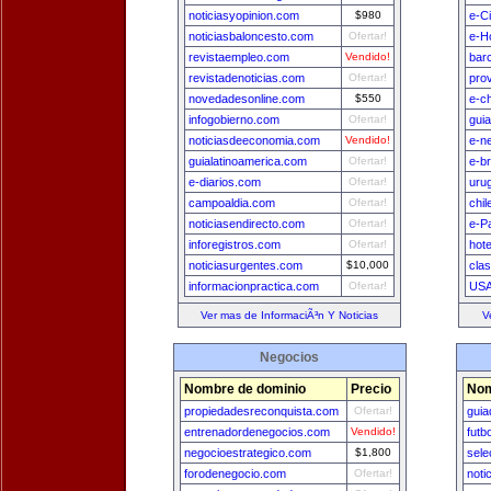
noticiasyopinion.com
$980
e-C
noticiasbaloncesto.com
Ofertar!
e-H
revistaempleo.com
Vendido!
bar
revistadenoticias.com
Ofertar!
pro
novedadesonline.com
$550
e-ch
infogobierno.com
Ofertar!
gui
noticiasdeeconomia.com
Vendido!
e-n
guialatinoamerica.com
Ofertar!
e-br
e-diarios.com
Ofertar!
uru
campoaldia.com
Ofertar!
chi
noticiasendirecto.com
Ofertar!
e-P
inforegistros.com
Ofertar!
hot
noticiasurgentes.com
$10,000
cla
informacionpractica.com
Ofertar!
USA
Ver mas de InformaciÃ³n Y Noticias
V
Negocios
Nombre de dominio
Precio
Nom
propiedadesreconquista.com
Ofertar!
gui
entrenadordenegocios.com
Vendido!
futb
negocioestrategico.com
$1,800
sele
forodenegocio.com
Ofertar!
noti