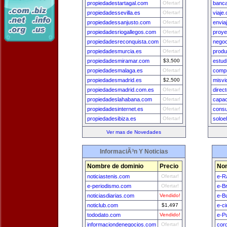
propiedadestartagal.com
Ofertar!
banc
propiedadessevilla.es
Ofertar!
viaje.
propiedadessanjusto.com
Ofertar!
envia
propiedadesriogallegos.com
Ofertar!
proye
propiedadesreconquista.com
Ofertar!
nego
propiedadesmurcia.es
Ofertar!
produ
propiedadesmiramar.com
$3,500
estud
propiedadesmalaga.es
Ofertar!
comp
propiedadesmadrid.es
$2,500
misvi
propiedadesmadrid.com.es
Ofertar!
direc
propiedadeslahabana.com
Ofertar!
capac
propiedadesinternet.es
Ofertar!
consu
propiedadesibiza.es
Ofertar!
soloe
Ver mas de Novedades
InformaciÃ³n Y Noticias
Nombre de dominio
Precio
Nom
noticiastenis.com
Ofertar!
e-R
e-periodismo.com
Ofertar!
e-Br
noticiasdiarias.com
Vendido!
e-B
noticlub.com
$1,497
e-c
tododato.com
Vendido!
e-P
informaciondenegocios.com
Ofertar!
cor