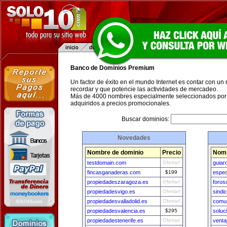
Banco de Dominios Premium
Un factor de éxito en el mundo Internet es contar con un
recordar y que potencie las actividades de mercadeo.
Más de 4000 nombres especialmente seleccionados por 
adquiridos a precios promocionales.
Buscar dominios:
Novedades
Nombre de dominio
Precio
Nomb
testdomain.com
Ofertar!
guiar
fincasganaderas.com
$199
espec
propiedadeszaragoza.es
Ofertar!
foros
propiedadesvigo.es
Ofertar!
sindic
propiedadesvalladolid.es
Ofertar!
comun
propiedadesvalencia.es
$295
soluc
propiedadestenerife.es
Ofertar!
venta